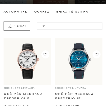
automatike
quartz
shiko të gjitha

filtrat
EDICIONE TË LIMITUARA
EDICIONE TË LIMITUARA
orë për meshkuj
orë për meshkuj
frederique
frederique
constant classics...
constant classics...
2 395,00 eur
2 150,00 eur