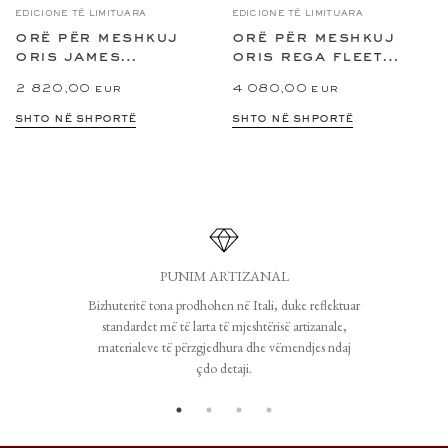
EDICIONE TË LIMITUARA
EDICIONE TË LIMITUARA
orë për meshkuj
orë për meshkuj
oris james
oris rega fleet
morrison academy
limited edition
2 820,00 eur
4 080,00 eur
of...
shto në shportë
shto në shportë
PUNIM ARTIZANAL
Bizhuteritë tona prodhohen në Itali, duke reflektuar
standardet më të larta të mjeshtërisë artizanale,
materialeve të përzgjedhura dhe vëmendjes ndaj
çdo detaji.