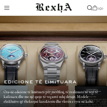
(0)
edicione të limituara
Ora në edicione të limituara për meshkuj, të realizuara në seri të
kufizuara dhe me një qasje të veçantë ndaj detajit. Modele
ekskluzive që theksojnë karakterin dhe vlerën e tyre në kohë.