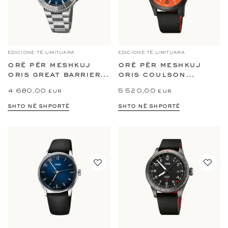
EDICIONE TË LIMITUARA
EDICIONE TË LIMITUARA
orë për meshkuj
orë për meshkuj
oris great barrier
oris coulson
reef limited...
limited edition
4 680,00 eur
5 520,00 eur
shto në shportë
shto në shportë