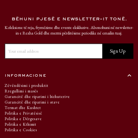
bëhuni pjesë e newsletter-it tonë.
Koleksione të reja, frymëzime dhe evente ekskluzive. Abonohuni në newsletter-
in e Rexha Gold dhe merrni përditësime periodike në emailin tuaj.
keyboard_arrow_up
informacione
Zëvëndësimi i produktit
Rregullimi i masës
Garancitë dhe riparimi i bizhuterive
Garancitë dhe riparimi i orave
Termat dhe Kushtet
Politika e Privatësisë
Politika e Dërgesave
Politika e Kthimit
Politika e Cookies