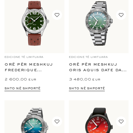
EDICIONE TË LIMITUARA
EDICIONE TË LIMITUARA
orë për meshkuj
orë për meshkuj
frederique
oris aquis date dat
constant vintage...
watt...
2 600,00 eur
3 480,00 eur
shto në shportë
shto në shportë