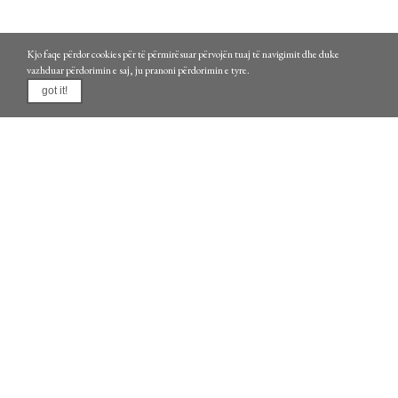
Kjo faqe përdor cookies për të përmirësuar përvojën tuaj të navigimit dhe duke
vazhduar përdorimin e saj, ju pranoni përdorimin e tyre.
got it!