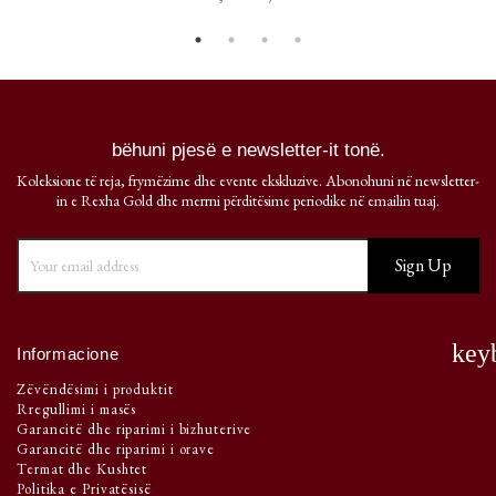
bëhuni pjesë e newsletter-it tonë.
Koleksione të reja, frymëzime dhe evente ekskluzive. Abonohuni në newsletter-
in e Rexha Gold dhe merrni përditësime periodike në emailin tuaj.
key
Informacione
Zëvëndësimi i produktit
Rregullimi i masës
Garancitë dhe riparimi i bizhuterive
Garancitë dhe riparimi i orave
Termat dhe Kushtet
Politika e Privatësisë