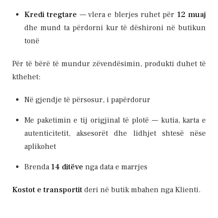
Kredi tregtare
— vlera e blerjes ruhet për
12 muaj
dhe mund ta përdorni kur të dëshironi në butikun
tonë
Për të bërë të mundur zëvendësimin, produkti duhet të
kthehet:
Në gjendje të përsosur, i papërdorur
Me paketimin e tij origjinal të plotë — kutia, karta e
autenticitetit, aksesorët dhe lidhjet shtesë nëse
aplikohet
Brenda
14 ditëve
nga data e marrjes
Kostot e transportit
deri në butik mbahen nga Klienti.