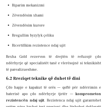
Riparim mekanizmi
Zëvendësim xhami
Zëvendësim kurore
Rregullim byzylyk çeliku
Ricertifikim rezistence ndaj ujit
Rexha Gold rezervon të drejtën të refuzojë çdo
ndërhyrje që specialistët tanë e vlerësojnë si teknikisht
të parealizueshme.
6.2 Rreziqet teknike që duhet të dini
Çdo hapje e kapakut të orës — qoftë për ndërrimin e
baterisë apo çdo ndërhyrje tjetër —
komprometon
rezistencën ndaj ujit
. Rezistenca ndaj ujit garantohet
vetëm nëse kryhet test presioni dhe lëshohet deklaratë