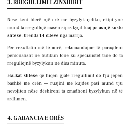
3. RREGULLIMI I ZINXHIRIT
Nëse keni blerë një orë me byzylyk çeliku, ekipi ynë
mund ta rregullojë masën sipas kyçit tuaj
pa asnjë kosto
shtesë
, brenda
14 ditëve
nga marrja.
Për rezultatin më të mirë, rekomandojmë të paraqiteni
personalisht në butikun tonë ku specialistët tanë do ta
rregullojnë byzylykun në disa minuta.
Hallkat
shtesë
që hiqen gjatë rregullimit do t'ju jepen
bashkë me orën — ruajini me kujdes pasi mund t'ju
nevojiten nëse dëshironi ta zmadhoni byzylykun në të
ardhmen.
4. GARANCIA E ORËS