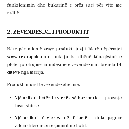
funksionimin dhe bukurinë e orës suaj për vite me
radhë.
2. ZËVENDËSIMI I PRODUKTIT
Nëse për ndonjë arsye produkti juaj i blerë nëpërmjet
www.rexhagold.com
nuk ju ka dhënë kënaqësinë e
plotë, ju ofrojmë mundësinë e zëvendësimit brenda
14
ditëve
nga marrja.
Produkti mund të zëvendësohet me:
Një artikull tjetër të vlerës së barabartë
— pa asnjë
kosto shtesë
Një artikull të vlerës më të lartë
— duke paguar
vetëm diferencën e çmimit në butik