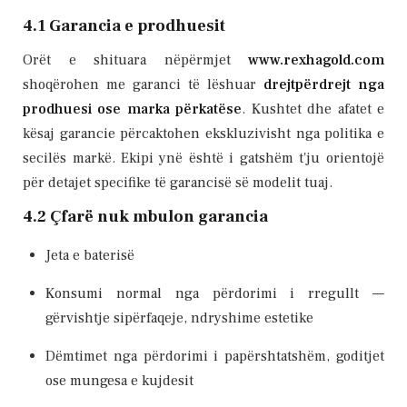
4.1 Garancia e prodhuesit
Orët e shituara nëpërmjet
www.rexhagold.com
shoqërohen me garanci të lëshuar
drejtpërdrejt nga
prodhuesi ose marka përkatëse
. Kushtet dhe afatet e
kësaj garancie përcaktohen ekskluzivisht nga politika e
secilës markë. Ekipi ynë është i gatshëm t'ju orientojë
për detajet specifike të garancisë së modelit tuaj.
4.2 Çfarë nuk mbulon garancia
Jeta e baterisë
Konsumi normal nga përdorimi i rregullt —
gërvishtje sipërfaqeje, ndryshime estetike
Dëmtimet nga përdorimi i papërshtatshëm, goditjet
ose mungesa e kujdesit