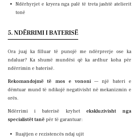
Ndërhyrjet e kryera nga palë të treta jashtë atelierit
tonë
5. NDËRRIMI I BATERISË
Ora juaj ka filluar të punojë me ndërprerje ose ka
ndaluar? Ka shumë mundësi që ka ardhur koha për
ndërrimin e baterisë.
Rekomandojmë të mos e vononi
— një bateri e
dëmtuar mund të ndikojë negativisht në mekanizmin e
orës.
Ndërrimi i baterisë kryhet
ekskluzivisht nga
specialistët tanë
për të garantuar:
Ruajtjen e rezistencës ndaj ujit