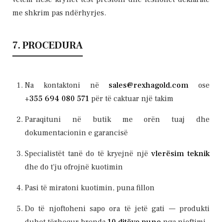
me shkrim pas ndërhyrjes.
7. PROCEDURA
Na kontaktoni në
sales@rexhagold.com
ose
+355 694 080 571
për të caktuar një takim
Paraqituni në butik me orën tuaj dhe
dokumentacionin e garancisë
Specialistët tanë do të kryejnë një
vlerësim teknik
dhe do t'ju ofrojnë kuotimin
Pasi të miratoni kuotimin, puna fillon
Do të njoftoheni sapo ora të jetë gati — produkti
duhet tërhequr brenda
10 ditëve pune
nga njoftimi