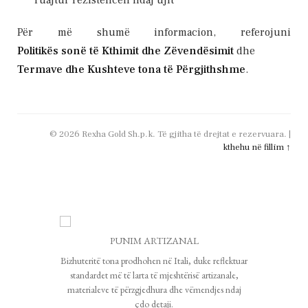
ruajtur rezistencën ndaj ujit
Për më shumë informacion, referojuni
Politikës sonë të Kthimit dhe Zëvendësimit
dhe
Termave dhe Kushteve tona të Përgjithshme
.
© 2026 Rexha Gold Sh.p.k. Të gjitha të drejtat e rezervuara. |
kthehu në fillim ↑
PUNIM ARTIZANAL
Bizhuteritë tona prodhohen në Itali, duke reflektuar
standardet më të larta të mjeshtërisë artizanale,
materialeve të përzgjedhura dhe vëmendjes ndaj
çdo detaji.