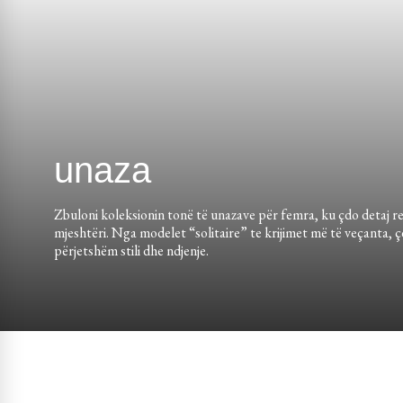
unaza
Zbuloni koleksionin tonë të unazave për femra, ku çdo detaj r
mjeshtëri. Nga modelet “solitaire” te krijimet më të veçanta, ç
përjetshëm stili dhe ndjenje.