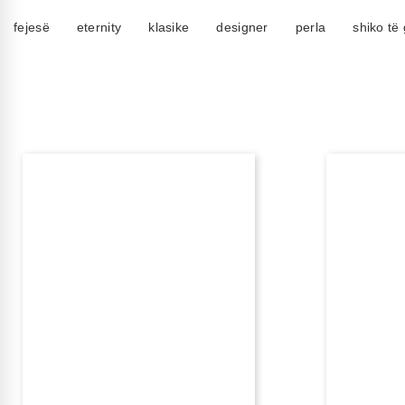
fejesë
eternity
klasike
designer
perla
shiko të 