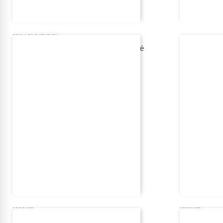
REXHA FINE JEWELRY
unazë për femra rexha gold seal pavé
2 520,00 eur
na kontaktoni
DESIGNER
DESIGNER
unazë për femra giomio encore 312
unazë për f