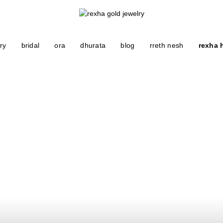
ry
bridal
ora
dhurata
blog
rreth nesh
rexha