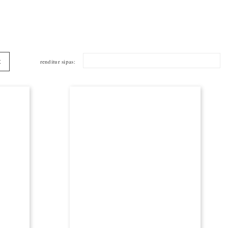

renditur sipas:
t