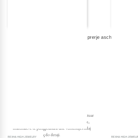
REXHA HIGH JEWELRY
REXHA FINE JEWELR
unazë fejese me diamant me ngjyrë, prerje ascher
unazë fejes
na kontaktoni
na kontaktoni
PUNIM ARTIZANAL
Bizhuteritë tona prodhohen në Itali, duke reflektuar
Dërgesa fala
standardet më të larta të mjeshtërisë artizanale,
materialeve të përzgjedhura dhe vëmendjes ndaj
çdo detaji.
REXHA HIGH JEWELRY
REXHA HIGH JEWEL