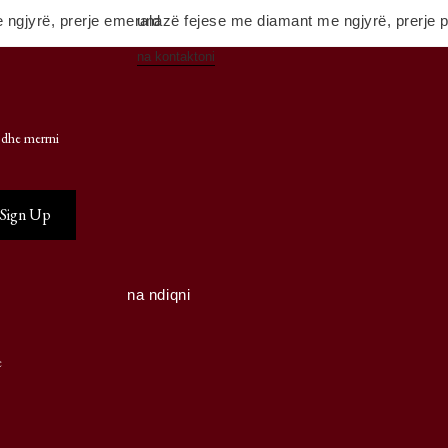
ngjyrë, prerje emerald
unazë fejese me diamant me ngjyrë, prerje 
na kontaktoni
 dhe merrni
na ndiqni
e