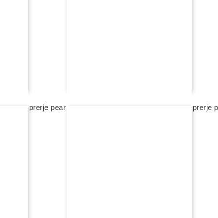
REXHA HIGH JEWELRY
ngjyrë, prerje pear
unazë fejese me diamant me ngjyrë, prerje 
na kontaktoni