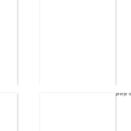
5 350,00 eur
shto në shportë
REXHA HIGH JEWELRY
amante
unazë fejese me diamant me ngjyrë, prerje o
na kontaktoni