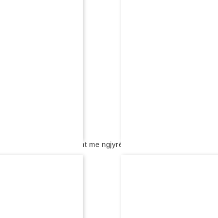
4 200,00 eur
shto në shportë
ë
Y
ail rexha gold me diamant me ngjyrë
FEJESË
unazë fejese fantasy me di
1 850,00 eur
ë
shto në shportë