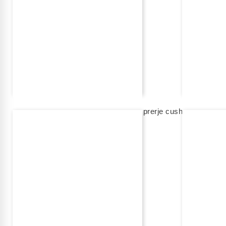
REXHA FINE JEWELRY
REXHA FINE JEWELR
unazë fejese me diamant me ngjyrë, prerje cushion
unazë fejes
8 350,00 eur
na kontaktoni
shto në shportë