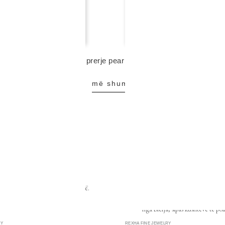
Y
REXHA FINE JEWELRY
e me diamant me ngjyrë, prerje pear
unazë fejese me diamant me 
5 300,00 eur
më shumë
shto në shportë
DËRGESAT
GARANCITË
s ofrohet në Shqipëri dhe Kosovë.
Ndërrimi i masës, zëvendësimi ose
produktit tuaj Rexha Gold ofrohet b
nga blerja, sipas kushteve të poli
RY
REXHA FINE JEWELRY