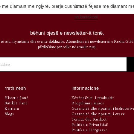
e me diamant me ngjyrë, prerje cushion
unazë fejese me diamant me 
na kontaktoni
bëhuni pjesë e newsletter-it tonë.
 të reja, frymëzime dhe evente ekskluzive. Abonohuni në newsletter-in e Rexha Gold
përditësime periodike në emailin tuaj.
rreth nesh
informacione
Historia Jonë
Zëvëndësimi i produktit
Butikët Tanë
Rregullimi i masës
Karriera
Garancitë dhe riparimi i bizhuteriv
Blogs
Garancitë dhe riparimi i orave
Termat dhe Kushtet
Politika e Privatësisë
Politika e Dërgesave