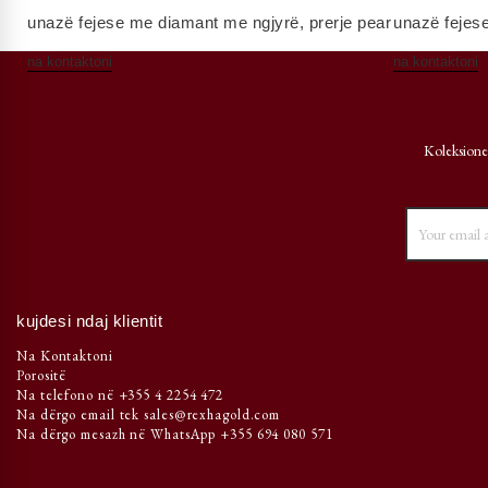
unazë fejese me diamant me ngjyrë, prerje pear
unazë fejes
na kontaktoni
na kontaktoni
Koleksione
kujdesi ndaj klientit
Na Kontaktoni
Porositë
Na telefono në +355 4 2254 472
Na dërgo email tek sales@rexhagold.com
Na dërgo mesazh në WhatsApp +355 694 080 571