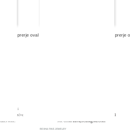
REXHA FINE JEWELRY
ngjyrë, prerje oval
unazë fejese me diamant me ngjyrë, prerje o
8 240,00 eur
shto në shportë
NA KONTAKTONI
 rregullimi i
Me telefon
+355 4 2254 472
renda 14 ditëve
Ose përmes
WhatsApp
në
+355 69 408 0571
tikës sonë.
Me email
info@rexhagold.com
REXHA FINE JEWELRY