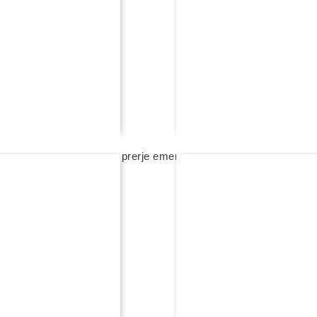
Y
REXHA HIGH JEWELRY
e me diamant me ngjyrë, prerje emerald
unazë fejese me diamant me 
na kontaktoni