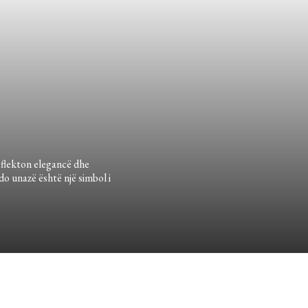
eflekton elegancë dhe
do unazë është një simbol i