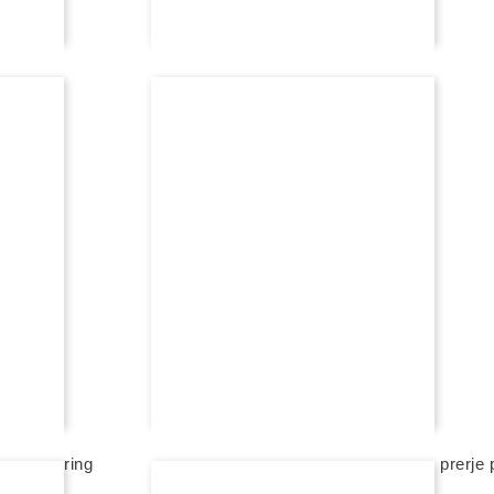
FEJESË
bbana spring
unazë fejese rexha gold me diamant, prerje 