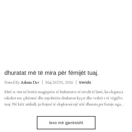
dhuratat më të mira për fëmijët tuaj.
Posted By
Admin Dev
Maj 26TH, 2026
trends
Mirë se vini në botën magjepsëse të bizhuterive të nivelit të lartë, ku eleganca
takohet me çiltërsinë dhe mjeshtëria zbukuron kyçet dhe veshët e të vëgjëlve
tuaj. Në këtë artikull, ju ftojmë të eksploroni një sërë dhurata per femije nga
butiku ynë.
lexo më gjerësisht