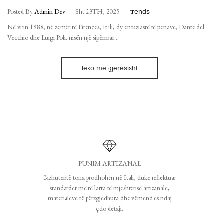
Posted By
Admin Dev
Sht 23TH, 2025
trends
Në vitin 1988, në zemër të Firences, Itali, dy entuziastë të penave, Dante del
Vecchio dhe Luigi Poli, nisën një sipërmar...
lexo më gjerësisht
PUNIM ARTIZANAL
Bizhuteritë tona prodhohen në Itali, duke reflektuar
standardet më të larta të mjeshtërisë artizanale,
materialeve të përzgjedhura dhe vëmendjes ndaj
çdo detaji.