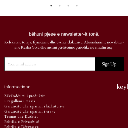
bëhuni pjesë e newsletter-it tonë.
Koleksione të reja, frymëzime dhe evente ekskluzive. Abonohuni në newsletter-
in e Rexha Gold dhe merrni përditësime periodike në emailin tuaj.
key
informacione
Zëvëndësimi i produktit
Rregullimi i masës
Garancitë dhe riparimi i bizhuterive
Garancitë dhe riparimi i orave
Termat dhe Kushtet
Politika e Privatësisë
Politika e Dërgesave