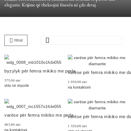
elegante. Krijime që theksojnë finesën në çdo detaj.

filtrat
byzylyk për femra mikiko me perla
varëse për femra mikiko me d
375,00 eur
1 030,00 eur
shto në shportë
na kontaktoni
varëse për femra mikiko me perla
varëse për femra mikiko me d
483,00 eur
1 320,00 eur
na kontaktoni