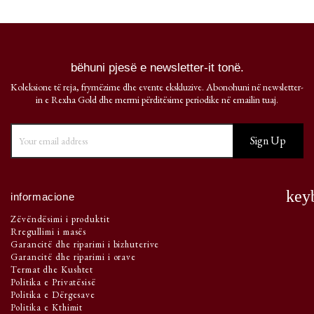
bëhuni pjesë e newsletter-it tonë.
Koleksione të reja, frymëzime dhe evente ekskluzive. Abonohuni në newsletter-
in e Rexha Gold dhe merrni përditësime periodike në emailin tuaj.
key
informacione
Zëvëndësimi i produktit
Rregullimi i masës
Garancitë dhe riparimi i bizhuterive
Garancitë dhe riparimi i orave
Termat dhe Kushtet
Politika e Privatësisë
Politika e Dërgesave
Politika e Kthimit