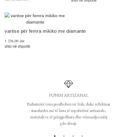
shto në shportë
varëse për femra mikiko me diamante
1 236,00 eur
shto në shportë
PUNIM ARTIZANAL
Bizhuteritë tona prodhohen në Itali, duke reflektuar
standardet më të larta të mjeshtërisë artizanale,
materialeve të përzgjedhura dhe vëmendjes ndaj
çdo detaji.