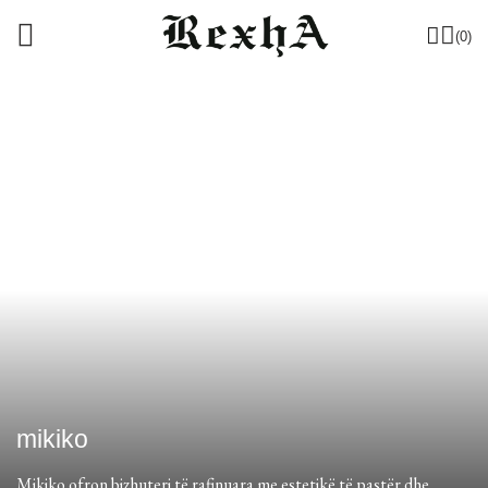
(0)
mikiko
Mikiko ofron bizhuteri të rafinuara me estetikë të pastër dhe