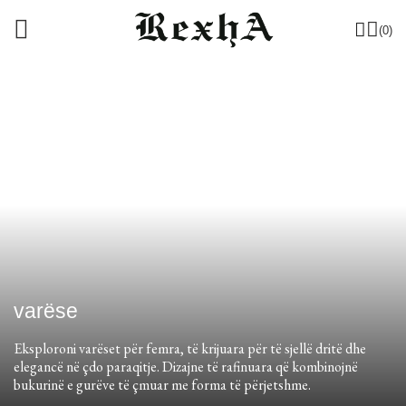
(0)
varëse
Eksploroni varëset për femra, të krijuara për të sjellë dritë dhe
elegancë në çdo paraqitje. Dizajne të rafinuara që kombinojnë
bukurinë e gurëve të çmuar me forma të përjetshme.