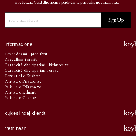
in e Rexha Gold dhe merrni përditësime periodike në emailin tuaj.
key
informacione
Zëvëndësimi i produktit
Rregullimi i masës
Garancitë dhe riparimi i bizhuterive
Garancitë dhe riparimi i orave
Termat dhe Kushtet
Politika e Privatësisë
Politika e Dërgesave
Politika e Kthimit
Politika e Cookies
key
kujdesi ndaj klientit
key
rreth nesh