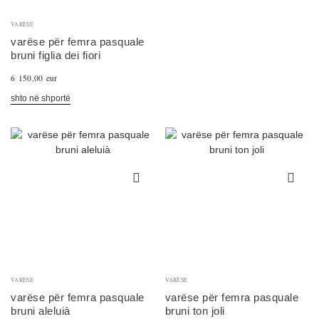
VARËSE
varëse për femra pasquale
bruni figlia dei fiori
6 150,00 eur
shto në shportë
VARËSE
VARËSE
varëse për femra pasquale
varëse për femra pasquale
bruni aleluià
bruni ton joli