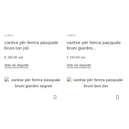
VARËSE
VARËSE
varëse për femra pasquale
varëse për femra pasquale
bruni ton joli
bruni giardini...
8 280,00 eur
5 180,00 eur
shto në shportë
shto në shportë