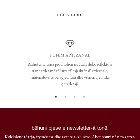
më shumë
PUNIM ARTIZANAL
Bizhuteritë tona prodhohen në Itali, duke reflektuar
standardet më të larta të mjeshtërisë artizanale,
materialeve të përzgjedhura dhe vëmendjes ndaj
çdo detaji.
bëhuni pjesë e newsletter-it tonë.
Koleksione të reja, frymëzime dhe evente ekskluzive. Abonohuni në newsletter-