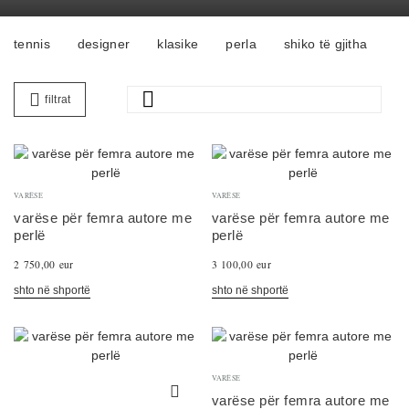
tennis
designer
klasike
perla
shiko të gjitha

filtrat
VARËSE
VARËSE
varëse për femra autore me
varëse për femra autore me
perlë
perlë
2 750,00 eur
3 100,00 eur
shto në shportë
shto në shportë
VARËSE
varëse për femra autore me