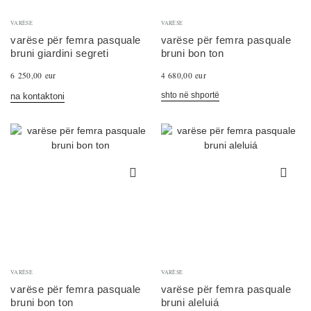
VARËSE
VARËSE
varëse për femra pasquale
varëse për femra pasquale
bruni giardini segreti
bruni bon ton
6 250,00 eur
4 680,00 eur
shto në shportë
na kontaktoni
VARËSE
VARËSE
varëse për femra pasquale
varëse për femra pasquale
bruni bon ton
bruni aleluiá