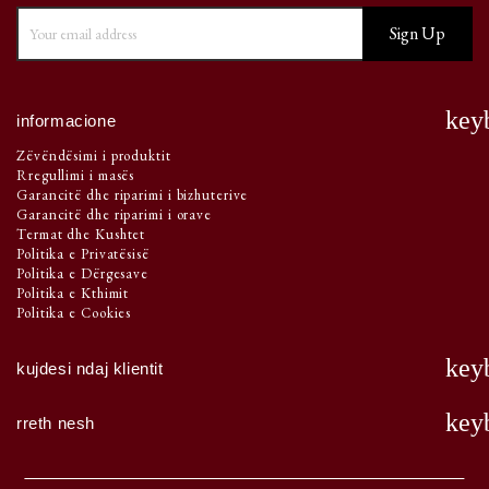
key
informacione
Zëvëndësimi i produktit
Rregullimi i masës
Garancitë dhe riparimi i bizhuterive
Garancitë dhe riparimi i orave
Termat dhe Kushtet
Politika e Privatësisë
Politika e Dërgesave
Politika e Kthimit
Politika e Cookies
key
kujdesi ndaj klientit
key
rreth nesh