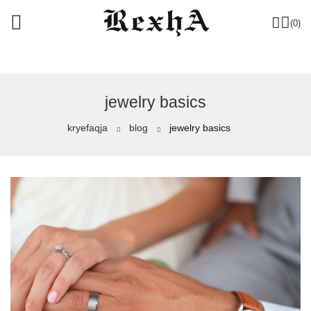
(0)
jewelry basics
kryefaqja
blog
jewelry basics