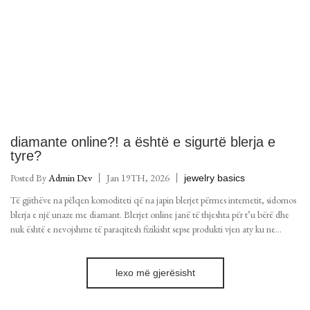
diamante online?! a është e sigurtë blerja e
tyre?
Posted By
Admin Dev
Jan 19TH, 2026
jewelry basics
Të gjithëve na pëlqen komoditeti që na japin blerjet përmes internetit, sidomos
blerja e një unaze me diamant. Blerjet online janë të thjeshta për t’u bërë dhe
nuk është e nevojshme të paraqitesh fizikisht sepse produkti vjen aty ku ne
duam.
lexo më gjerësisht