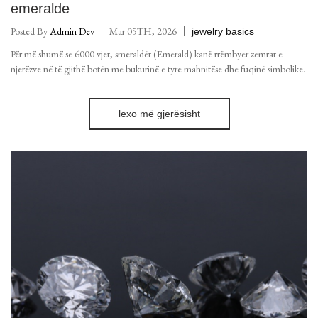
emeralde
Posted By
Admin Dev
Mar 05TH, 2026
jewelry basics
Për më shumë se 6000 vjet, smeraldët (Emerald) kanë rrëmbyer zemrat e
njerëzve në të gjithë botën me bukurinë e tyre mahnitëse dhe fuqinë simbolike.
lexo më gjerësisht