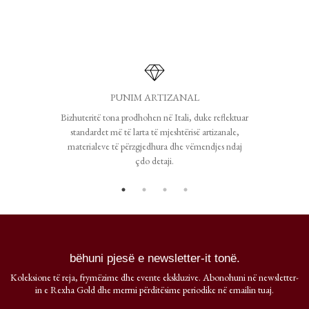
PUNIM ARTIZANAL
Bizhuteritë tona prodhohen në Itali, duke reflektuar
standardet më të larta të mjeshtërisë artizanale,
materialeve të përzgjedhura dhe vëmendjes ndaj
çdo detaji.
bëhuni pjesë e newsletter-it tonë.
Koleksione të reja, frymëzime dhe evente ekskluzive. Abonohuni në newsletter-
in e Rexha Gold dhe merrni përditësime periodike në emailin tuaj.