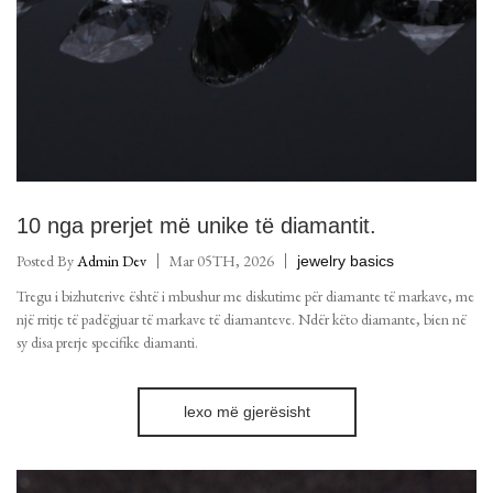
10 nga prerjet më unike të diamantit.
Posted By
Admin Dev
Mar 05TH, 2026
jewelry basics
Tregu i bizhuterive është i mbushur me diskutime për diamante të markave, me
një rritje të padëgjuar të markave të diamanteve. Ndër këto diamante, bien në
sy disa prerje specifike diamanti.
lexo më gjerësisht