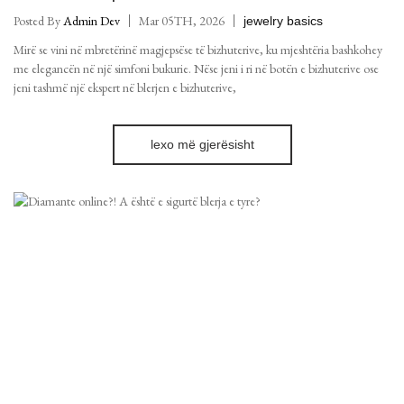
Posted By
Admin Dev
Mar 05TH, 2026
jewelry basics
Mirë se vini në mbretërinë magjepsëse të bizhuterive, ku mjeshtëria bashkohey
me elegancën në një simfoni bukurie. Nëse jeni i ri në botën e bizhuterive ose
jeni tashmë një ekspert në blerjen e bizhuterive,
lexo më gjerësisht