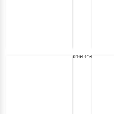
FEJESË
FEJESË
unazë fejese rexha gold me diamant, prerje emerald
unazë fejese
3 900,00 eur
2 920,00 eur
shto në shportë
shto në shport