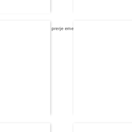
e rexha gold me diamant, prerje emerald
ë
FEJESË
unazë fejese rexha gold me