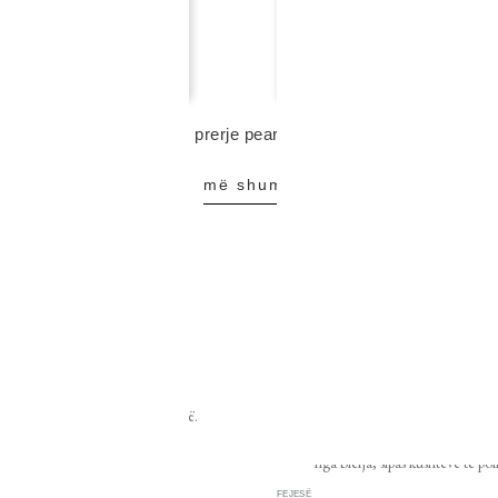
FEJESË
 rexha gold me diamant, prerje pear
unazë fejese rexha gold me 
4 800,00 eur
më shumë
ë
shto në shportë
DËRGESAT
GARANCITË
s ofrohet në Shqipëri dhe Kosovë.
Ndërrimi i masës, zëvendësimi ose
produktit tuaj Rexha Gold ofrohet b
nga blerja, sipas kushteve të poli
FEJESË