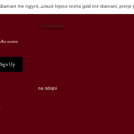
diamant me ngjyrë,...
unazë fejese rexha gold me diamant, prerje 
2 340,00 eur
na kontaktoni
 dhe merrni
na ndiqni
e