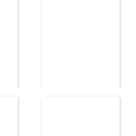
7 800,00 eur
shto në shportë
FEJESË
 diamant
unazë fejese rexha gold me diamant
4 770,00 eur
shto në shportë