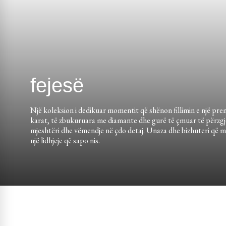
fejesë
Një koleksion i dedikuar momentit që shënon fillimin e një prem
karat, të zbukuruara me diamante dhe gurë të çmuar të përzgj
mjeshtëri dhe vëmendje në çdo detaj. Unaza dhe bizhuteri që mb
një lidhjeje që sapo nis.