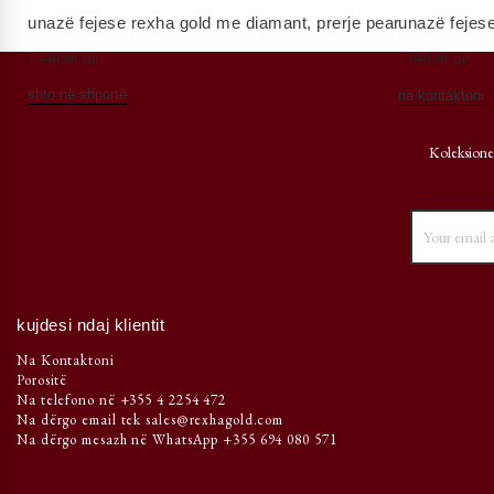
unazë fejese rexha gold me diamant, prerje pear
unazë fejese
7 440,00 eur
7 040,00 eur
shto në shportë
na kontaktoni
Koleksione
kujdesi ndaj klientit
Na Kontaktoni
Porositë
Na telefono në +355 4 2254 472
Na dërgo email tek sales@rexhagold.com
Na dërgo mesazh në WhatsApp +355 694 080 571