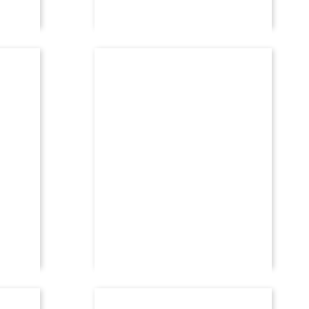
FEJESË
 diamant
unazë fejese rexha gold me diamant