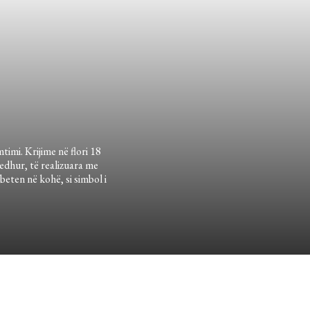
timi. Krijime në flori 18
edhur, të realizuara me
eten në kohë, si simbol i