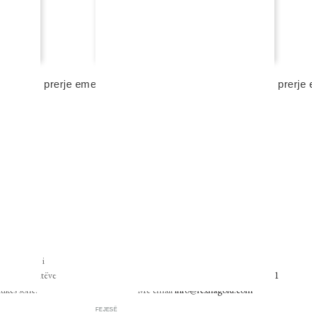
FEJESË
diamant, prerje emerald
unazë fejese rexha gold me diamant, prerje
2 980,00 eur
shto në shportë
NA KONTAKTONI
 rregullimi i
Me telefon
+355 4 2254 472
renda 14 ditëve
Ose përmes
WhatsApp
në
+355 69 408 0571
tikës sonë.
Me email
info@rexhagold.com
FEJESË