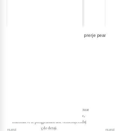
FEJESË
FEJESË
unazë fejese rexha gold me diamant, prerje pear
unazë fejese
5 350,00 eur
4 360,00 eur
shto në shportë
shto në shport
PUNIM ARTIZANAL
Bizhuteritë tona prodhohen në Itali, duke reflektuar
Dërgesa fala
standardet më të larta të mjeshtërisë artizanale,
materialeve të përzgjedhura dhe vëmendjes ndaj
çdo detaji.
FEJESË
FEJESË