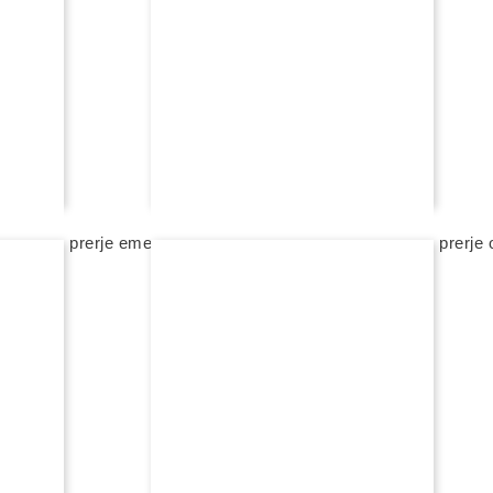
FEJESË
diamant, prerje emerald
unazë fejese rexha gold me diamant, prerje 
3 180,00 eur
shto në shportë