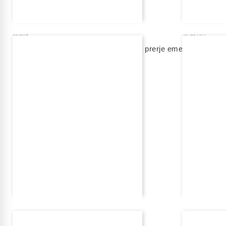
FEJESË
KRYEFAQJA
unazë fejese rexha gold me diamant, prerje emerald
unazë fejes
2 200,00 eur
1 630,00 eur
shto në shportë
shto në shport