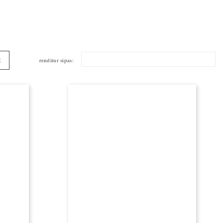

renditur sipas:
t