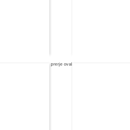
FEJESË
 rexha gold me diamant, prerje ovale
unazë fejese rexha gold me 
3 580,00 eur
ë
shto në shportë