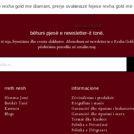
 rexha gold me diamant, prerje ovale
unazë fejese rexha gold me 
2 200,00 eur
shto në shportë
bëhuni pjesë e newsletter-it tonë.
 të reja, frymëzime dhe evente ekskluzive. Abonohuni në newsletter-in e Rexha Gold
përditësime periodike në emailin tuaj.
rreth nesh
informacione
Historia Jonë
Zëvëndësimi i produktit
Butikët Tanë
Rregullimi i masës
Karriera
Garancitë dhe riparimi i bizhuteriv
Blogs
Garancitë dhe riparimi i orave
Termat dhe Kushtet
Politika e Privatësisë
Politika e Dërgesave