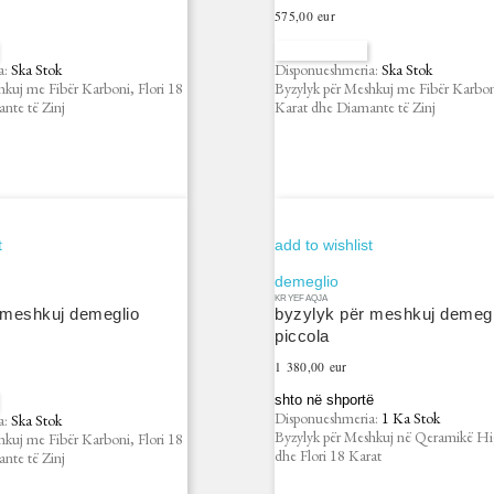
Çmimi
575,00 eur
na kontaktoni
a:
Ska Stok
Disponueshmeria:
Ska Stok
hkuj me Fibër Karboni, Flori 18
Byzylyk për Meshkuj me Fibër Karboni
nte të Zinj
Karat dhe Diamante të Zinj
t
add to wishlist
demeglio
KRYEFAQJA
 meshkuj demeglio
byzylyk për meshkuj demegl
piccola
Çmimi
1 380,00 eur
shto në shportë
Disponueshmeria:
1 Ka Stok
a:
Ska Stok
Byzylyk për Meshkuj në Qeramikë H
hkuj me Fibër Karboni, Flori 18
dhe Flori 18 Karat
nte të Zinj