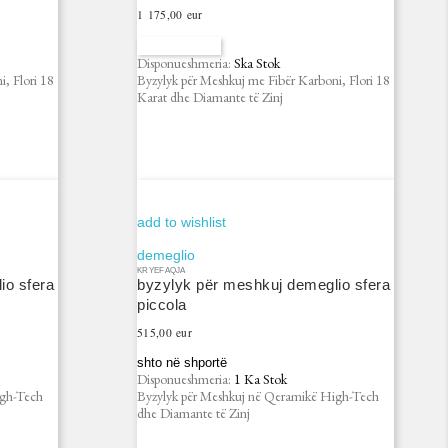
Çmimi
1 175,00 eur
na kontaktoni
Disponueshmeria:
Ska Stok
, Flori 18
Byzylyk për Meshkuj me Fibër Karboni, Flori 18
Karat dhe Diamante të Zinj
add to wishlist
demeglio
KRYEFAQJA
io sfera
byzylyk për meshkuj demeglio sfera
piccola
Çmimi
515,00 eur
shto në shportë
Disponueshmeria:
1 Ka Stok
igh-Tech
Byzylyk për Meshkuj në Qeramikë High-Tech
dhe Diamante të Zinj