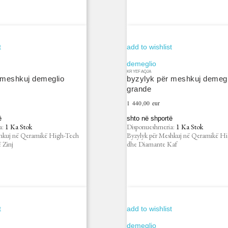
t
add to wishlist
demeglio
KRYEFAQJA
 meshkuj demeglio
byzylyk për meshkuj demegl
grande
Çmimi
1 440,00 eur
ë
shto në shportë
a:
1 Ka Stok
Disponueshmeria:
1 Ka Stok
shkuj në Qeramikë High-Tech
Byzylyk për Meshkuj në Qeramikë H
 Zinj
dhe Diamante Kaf
t
add to wishlist
demeglio