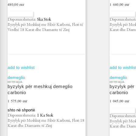
Çmimi
Çmimi
480,00 eur
1 440,00 eur
na kontaktoni
na kontaktoni
Disponueshmeria:
Ska Stok
Disponueshmeri
Byzylyk për Meshkuj me Fibër Karboni, Flori të
Byzylyk për Mes
Verdhë 18 Karat dhe Diamante të Zinj
Karat dhe Diama
add to wishlist
add to wishlis
demeglio
demeglio
KRYEFAQJA
KRYEFAQJA
byzylyk për meshkuj demeglio
byzylyk për
carbonio
carbonio
Çmimi
Çmimi
1 575,00 eur
1 045,00 eur
shto në shportë
na kontaktoni
Disponueshmeria:
1 Ka Stok
Disponueshmeri
Byzylyk për Meshkuj me Fibër Karboni, Flori 18
Byzylyk për Mes
Karat dhe Diamante të Zinj
Karat dhe Diama