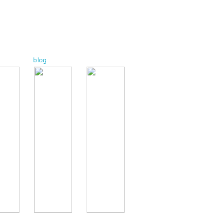
add
remove
blog