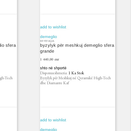
add to wishlist
demeglio
KRYEFAQJA
io sfera
byzylyk për meshkuj demeglio sfera
grande
Çmimi
1 440,00 eur
shto në shportë
Disponueshmeria:
1 Ka Stok
igh-Tech
Byzylyk për Meshkuj në Qeramikë High-Tech
dhe Diamante Kaf
add to wishlist
demeglio