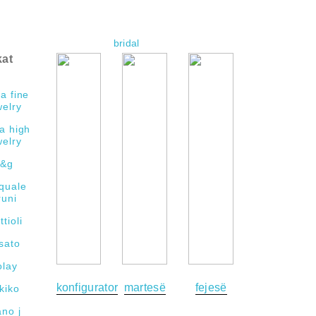
add
remove
bridal
kat
dd
remove
a fine
welry
a high
welry
d&g
quale
runi
tioli
sato
olay
konfigurator
martesë
fejesë
kiko
no j