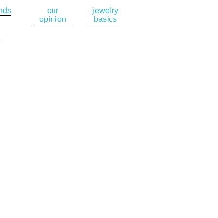
ends
our
jewelry
opinion
basics
e