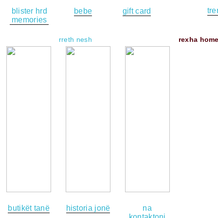
tr
blister hrd
bebe
gift card
memories
add
remove
rreth nesh
rexha hom
butikët tanë
historia jonë
na
kontaktoni