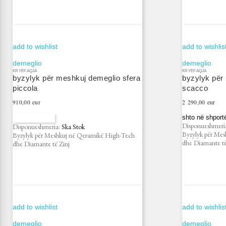
add to wishlist
add to wishlis
demeglio
demeglio
KRYEFAQJA
KRYEFAQJA
byzylyk për meshkuj demeglio sfera
byzylyk për
piccola
scacco
Çmimi
Çmimi
910,00 eur
2 290,00 eur
shto në shport
na kontaktoni
Disponueshmeri
Disponueshmeria:
Ska Stok
Byzylyk për Me
Byzylyk për Meshkuj në Qeramikë High-Tech
dhe Diamante të
dhe Diamante të Zinj
add to wishlist
add to wishlis
demeglio
demeglio