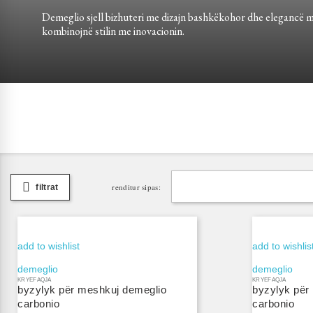
Demeglio sjell bizhuteri me dizajn bashkëkohor dhe elegancë 
kombinojnë stilin me inovacionin.
renditur sipas:
filtrat
add to wishlist
add to wishlis
demeglio
demeglio
KRYEFAQJA
KRYEFAQJA
byzylyk për meshkuj demeglio
byzylyk për
carbonio
carbonio