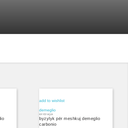
add to wishlist
demeglio
KRYEFAQJA
io
byzylyk për meshkuj demeglio
carbonio