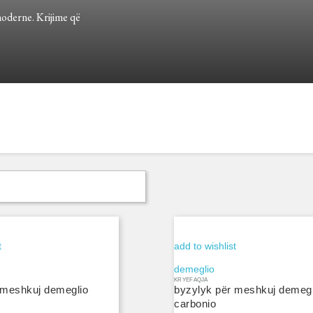
moderne. Krijime që

t
add to wishlist
demeglio
KRYEFAQJA
 meshkuj demeglio
byzylyk për meshkuj demegl
carbonio