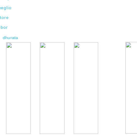
eglio
tore
ibor
add
remove
dhurata