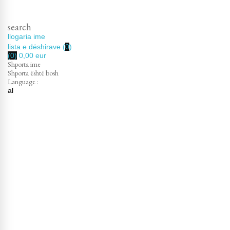
search
llogaria ime
lista e dëshirave
(
0
)
(0)
0,00 eur
Shporta ime
Shporta është bosh
Language :
al