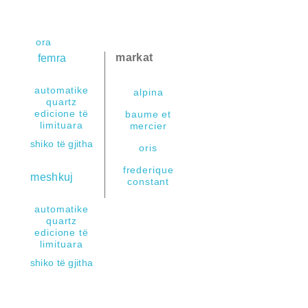
add
remove
ora
add
markat
femra
remove
add
remove
automatike
alpina
quartz
edicione të
baume et
limituara
mercier
shiko të gjitha
oris
frederique
add
meshkuj
constant
remove
automatike
quartz
edicione të
limituara
shiko të gjitha