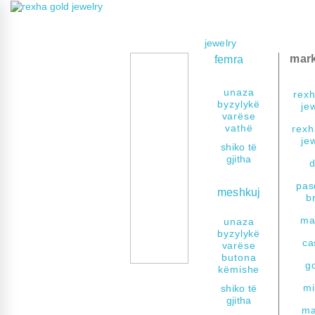
add
remove
jewelry
add
mar
femra
remove
a
unaza
rexh
byzylykë
je
varëse
vathë
rexh
je
shiko të
gjitha
pas
meshkuj
b
add
remove
mat
unaza
byzylykë
ca
varëse
butona
g
këmishe
mi
shiko të
gjitha
ma