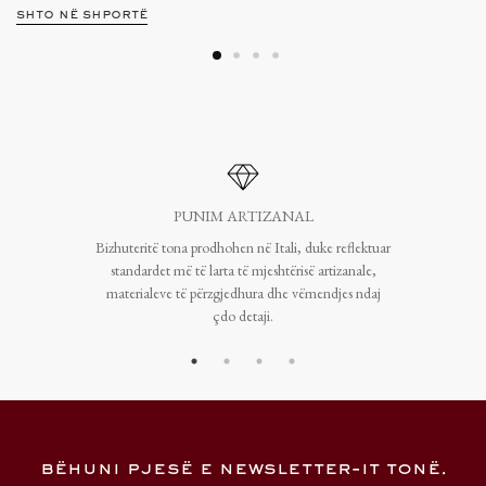
shto në shportë
PUNIM ARTIZANAL
Bizhuteritë tona prodhohen në Itali, duke reflektuar
standardet më të larta të mjeshtërisë artizanale,
materialeve të përzgjedhura dhe vëmendjes ndaj
çdo detaji.
bëhuni pjesë e newsletter-it tonë.