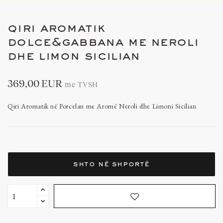
qiri aromatik
dolce&gabbana me neroli
dhe limon sicilian
369,00 EUR
me TVSH
Qiri Aromatik në Porcelan me Aromë Neroli dhe Limoni Sicilian
shto në shportë