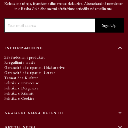
Koleksione të reja, frymëzime dhe evente ekskluzive. Abonohuni në newsletter-
in e Rexha Gold dhe merrni përditësime periodike në emailin tuaj.
keyboard_arrow_up
informacione
Zëvëndësimi i produktit
Rregullimi i masës
Garancitë dhe riparimi i bizhuterive
Garancitë dhe riparimi i orave
Termat dhe Kushtet
Politika e Privatësisë
Politika e Dërgesave
Politika e Kthimit
Politika e Cookies
keyboard_arrow_down
kujdesi ndaj klientit
keyboard_arrow_down
rreth nesh