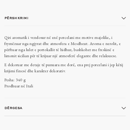
përshkrimi
Qiri aromatik i vendosur në enë porcelani me motive majolike, i
frymëzuar nga ngjyrat dhe atmosfera e Mesdheut. Aroma e nerolit, e
përftuar nga lulet e portokallit të hidhur, bashkohet me freskinë e
limonit sicilian për të krijuar një atmosferë elegante dhe relaksuese.
E dekoruar me detaje të punuara me dorë, ena prej porcelani i jep këtij
krijimi finesë dhe karakter dekorativ.
Pesha: 340 g
Prodhuar në Itali
dërgesa