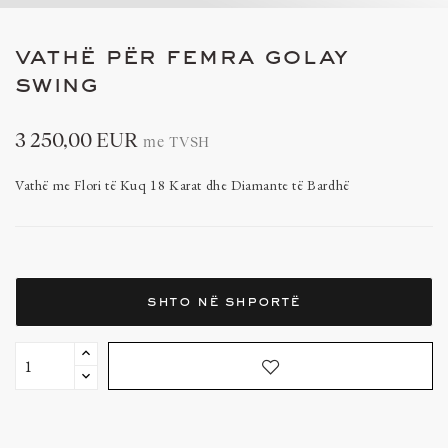
vathë për femra golay
swing
3 250,00 EUR
me TVSH
Vathë me Flori të Kuq 18 Karat dhe Diamante të Bardhë
shto në shportë