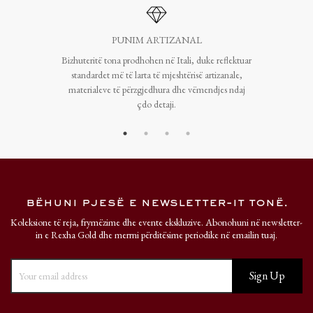
PUNIM ARTIZANAL
Bizhuteritë tona prodhohen në Itali, duke reflektuar
standardet më të larta të mjeshtërisë artizanale,
materialeve të përzgjedhura dhe vëmendjes ndaj
çdo detaji.
bëhuni pjesë e newsletter-it tonë.
Koleksione të reja, frymëzime dhe evente ekskluzive. Abonohuni në newsletter-
in e Rexha Gold dhe merrni përditësime periodike në emailin tuaj.