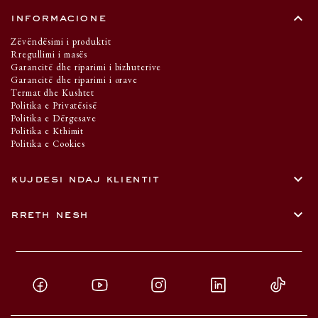
keyboard_arrow_up
informacione
Zëvëndësimi i produktit
Rregullimi i masës
Garancitë dhe riparimi i bizhuterive
Garancitë dhe riparimi i orave
Termat dhe Kushtet
Politika e Privatësisë
Politika e Dërgesave
Politika e Kthimit
Politika e Cookies
keyboard_arrow_down
kujdesi ndaj klientit
keyboard_arrow_down
rreth nesh