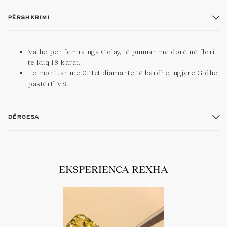
përshkrimi
Vathë për femra nga Golay, të punuar me dorë në flori
të kuq 18 karat.
Të montuar me 0.11ct diamante të bardhë, ngjyrë G dhe
pastërti VS.
dërgesa
EKSPERIENCA REXHA