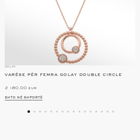
GOLAY
varëse për femra golay double circle
2 180,00 eur
shto në shportë