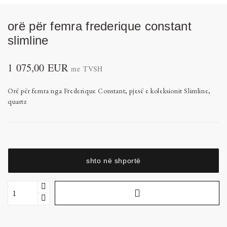
orë për femra frederique constant
slimline
1 075,00 EUR
me TVSH
Orë për femra nga
Frederique Constant
, pjesë e koleksionit Slimline,
quartz
shto në shportë