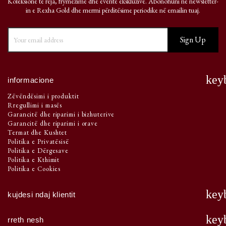
Koleksione të reja, frymëzime dhe evente ekskluzive. Abonohuni në newsletter-
in e Rexha Gold dhe merrni përditësime periodike në emailin tuaj.
key
informacione
Zëvëndësimi i produktit
Rregullimi i masës
Garancitë dhe riparimi i bizhuterive
Garancitë dhe riparimi i orave
Termat dhe Kushtet
Politika e Privatësisë
Politika e Dërgesave
Politika e Kthimit
Politika e Cookies
key
kujdesi ndaj klientit
key
rreth nesh