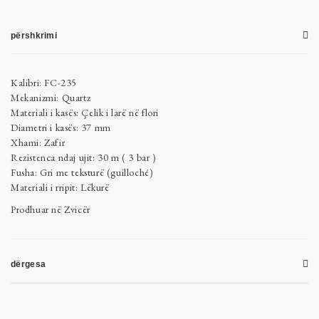
përshkrimi
Kalibri: FC-235
Mekanizmi: Quartz
Materiali i kasës: Çelik i larë në flori
Diametri i kasës: 37 mm
Xhami: Zafir
Rezistenca ndaj ujit: 30 m ( 3 bar )
Fusha: Gri me teksturë (guilloché)
Materiali i rripit: Lëkurë
Prodhuar në Zvicër
dërgesa